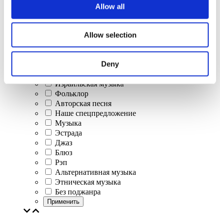
Allow all
Концерты
Allow selection
Классическая музыка
Поп-музыка
Deny
Рок музыка
Джаз и блюз
Израильская музыка
Фольклор
Авторская песня
Наше спецпредложение
Музыка
Эстрада
Джаз
Блюз
Рэп
Альтернативная музыка
Этническая музыка
Без поджанра
Применить