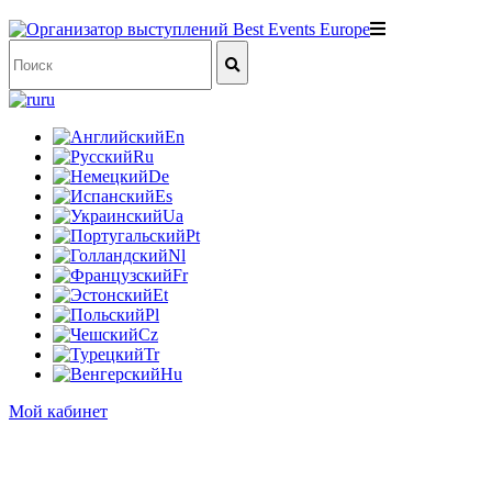
ru
En
Ru
De
Es
Ua
Pt
Nl
Fr
Et
Pl
Cz
Tr
Hu
Мой кабинет