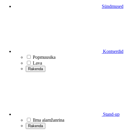
Sündmused
Kontserdid
Popmuusika
Lava
Rakenda
Stand-up
Ilma alamžanrina
Rakenda