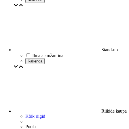
Stand-up
Ilma alamžanrina
Rakenda
Riikide kaupa
Kõik riigid
Poola