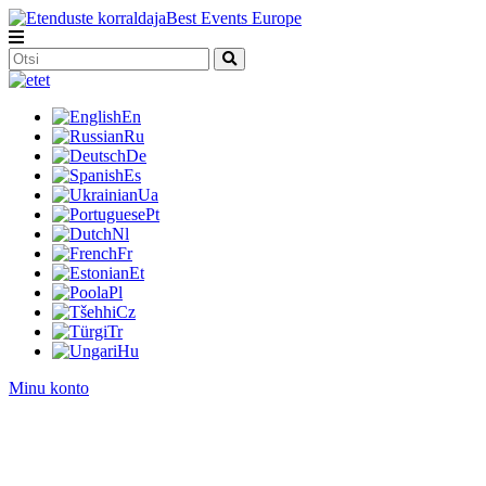
et
En
Ru
De
Es
Ua
Pt
Nl
Fr
Et
Pl
Cz
Tr
Hu
Minu konto