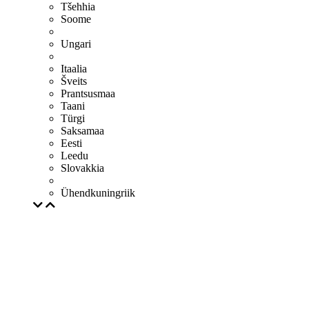
Tšehhia
Soome
Ungari
Itaalia
Šveits
Prantsusmaa
Taani
Türgi
Saksamaa
Eesti
Leedu
Slovakkia
Ühendkuningriik