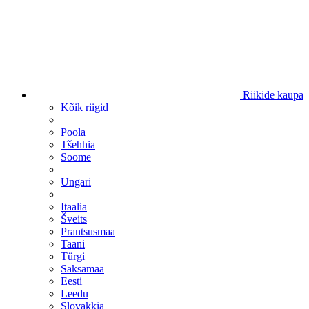
Riikide kaupa
Kõik riigid
Poola
Tšehhia
Soome
Ungari
Itaalia
Šveits
Prantsusmaa
Taani
Türgi
Saksamaa
Eesti
Leedu
Slovakkia