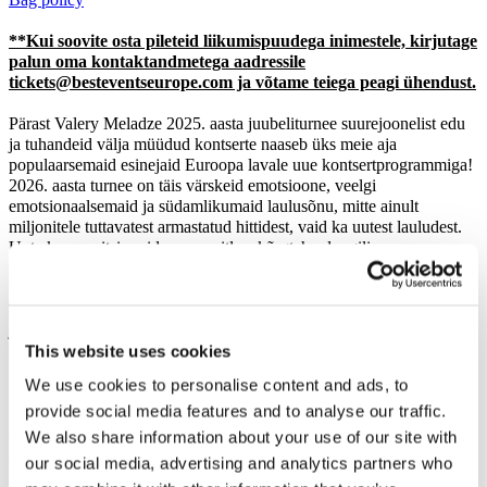
**Kui soovite osta pileteid liikumispuudega inimestele, kirjutage
palun oma kontaktandmetega aadressile
tickets@besteventseurope.com ja võtame teiega peagi ühendust.
Pärast Valery Meladze 2025. aasta juubeliturnee suurejoonelist edu
ja tuhandeid välja müüdud kontserte naaseb üks meie aja
populaarsemaid esinejaid Euroopa lavale uue kontsertprogrammiga!
2026. aasta turnee on täis värskeid emotsioone, veelgi
emotsionaalsemaid ja südamlikumaid laulusõnu, mitte ainult
miljonitele tuttavatest armastatud hittidest, vaid ka uutest lauludest.
Uute kompositsioonide esmaesitlus, kõrgtehnoloogiline
valgusetendus, juba legendaarseks saanud atmosfäär ja muidugi
Valery Meladze ainulaadne hääl.
Tema looming ühendab põlvkondi ja tema laulud on äratuntavad
juba esimestest nootidest. Iga jäljendamatu Valeri Meladze kontsert
This website uses cookies
on eraldi, siiras lugu, mille jooksul artist annab endast 100%,
laadides publiku uskumatult võimsa energiaga ja sulandudes
We use cookies to personalise content and ads, to
nendega.
provide social media features and to analyse our traffic.
Ära jäta vahele 2026. aasta kõige põnevamat sündmust
We also share information about your use of our site with
Amsterdamis 4. oktoobril AFAS Live'is!
our social media, advertising and analytics partners who