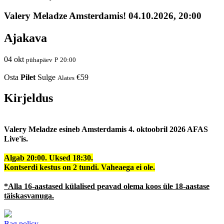
Valery Meladze Amsterdamis! 04.10.2026, 20:00
Ajakava
04
okt
pühapäev
P
20:00
Osta
Pilet
Sulge
€59
Alates
Kirjeldus
Valery Meladze esineb Amsterdamis 4. oktoobril 2026 AFAS
Live'is.
Algab 20:00. Uksed 18:30.
Kontserdi kestus on 2 tundi. Vaheaega ei ole.
*Alla 16-aastased külalised peavad olema koos üle 18-aastase
täiskasvanuga.
Bag policy