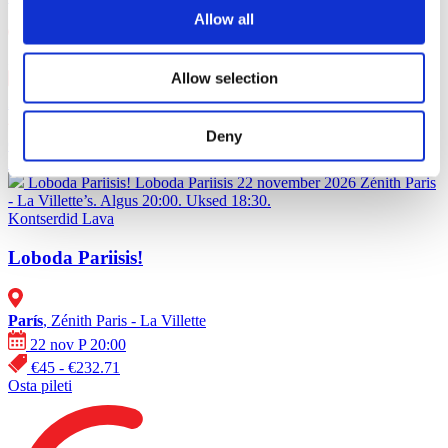
Allow all
,
Allow selection
21 okt K 20:00
+ 1 kuupäevad
21.okt .kolmap�ev в 20:00
€40.91 - €90
Deny
Osta pileti
22.11.26
Loboda Pariisis!
Loboda Pariisis 22 november 2026 Zénith Paris
- La Villette’s. Algus 20:00. Uksed 18:30.
Kontserdid
Lava
Loboda Pariisis!
París
, Zénith Paris - La Villette
22 nov P 20:00
€45 - €232.71
Osta pileti