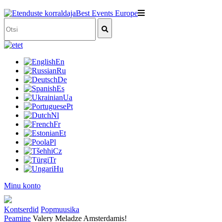
et
En
Ru
De
Es
Ua
Pt
Nl
Fr
Et
Pl
Cz
Tr
Hu
Minu konto
Kontserdid
Popmuusika
Peamine
Valery Meladze Amsterdamis!