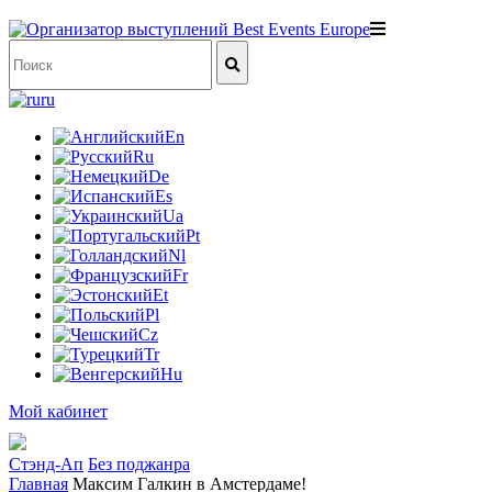
ru
En
Ru
De
Es
Ua
Pt
Nl
Fr
Et
Pl
Cz
Tr
Hu
Мой кабинет
Стэнд-Ап
Без поджанра
Главная
Максим Галкин в Амстердаме!