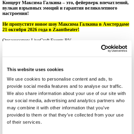
Концерт Максима Галкина – это, фейерверк впечатлений,
вулкан взрывных эмоций и гарантия великолепного
настроения!
Не пропустите новое шоу Максима Галкина в Амстердаме
21 октября 2026 года в Zaantheater!
Организатор:
LiveCraft Events BV
Фото и видео
This website uses cookies
Поделиться
We use cookies to personalise content and ads, to
provide social media features and to analyse our traffic.
We also share information about your use of our site with
our social media, advertising and analytics partners who
1
Стоимость билетов:
100EUR
may combine it with other information that you’ve
Кассовый сбор:
100EUR
provided to them or that they’ve collected from your use
Общая стоимость:
of their services.
10:00