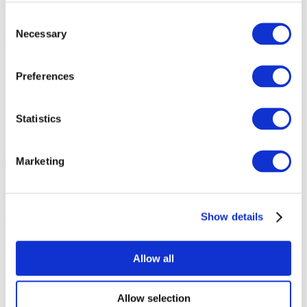
Похожие мероприятия
Consent
08.10.26
Necessary
Selection
Максим Галкин в Лодзи!
Максим Галкин в Лодзи 8 октября
2026 года в Wytwórnia. Начало концерта 19:00. Открытие
дверей 18:00.
Preferences
Стэнд-Ап
Максим Галкин в Лодзи!
Statistics
Лодзь
, Wytwórnia
Marketing
08 окт Чт 19:00
PLN299
Купить билет
09.10.26
Show details
Максим Галкин в Познани!
Максим Галкин в Познани 9
октября 2026 года в Poznań Congress Center. SALA ZIEMI.
Начало концерта 20:00. Открытие дверей 19:00.
Allow all
Стэнд-Ап
Максим Галкин в Познани!
Allow selection