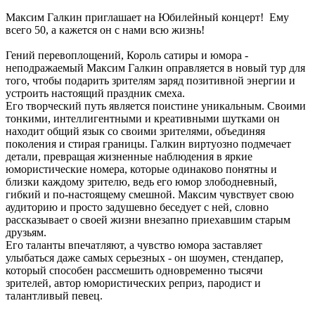
Максим Галкин приглашает на Юбилейный концерт! Ему
всего 50, а кажется он с нами всю жизнь!
Гений перевоплощений, Король сатиры и юмора -
неподражаемый Максим Галкин оправляется в новый тур для
того, чтобы подарить зрителям заряд позитивной энергии и
устроить настоящий праздник смеха.
Его творческий путь является поистине уникальным. Своими
тонкими, интеллигентными и креативными шутками он
находит общий язык со своими зрителями, объединяя
поколения и стирая границы. Галкин виртуозно подмечает
детали, превращая жизненные наблюдения в яркие
юмористические номера, которые одинаково понятны и
близки каждому зрителю, ведь его юмор злободневный,
гибкий и по-настоящему смешной. Максим чувствует свою
аудиторию и просто задушевно беседует с ней, словно
рассказывает о своей жизни внезапно приехавшим старым
друзьям.
Его таланты впечатляют, а чувство юмора заставляет
улыбаться даже самых серьезных - он шоумен, стендапер,
который способен рассмешить одновременно тысячи
зрителей, автор юмористических реприз, пародист и
талантливый певец.