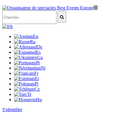
fr
En
Ru
De
Es
Ua
Pt
Nl
Fr
Et
Pl
Cz
Tr
Hu
S'identifier