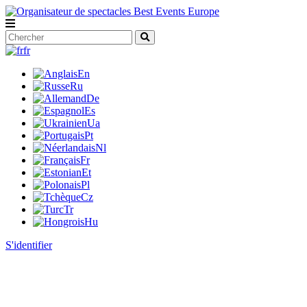
fr
En
Ru
De
Es
Ua
Pt
Nl
Fr
Et
Pl
Cz
Tr
Hu
S'identifier