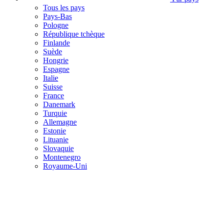
Tous les pays
Pays-Bas
Pologne
République tchèque
Finlande
Suède
Hongrie
Espagne
Italie
Suisse
France
Danemark
Turquie
Allemagne
Estonie
Lituanie
Slovaquie
Montenegro
Royaume-Uni