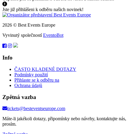
Jste již přihlášeni k odběru našich novinek!
2026 © Best Events Europe
Vyvinutý společností
EventoBot
Info
ČASTO KLADENÉ DOTAZY
Podmínky použití
Přihlaste se k odběru na
Ochrana údajů
Zpětná vazba
tickets@besteventseurope.com
Máte-li jakékoli dotazy, připomínky nebo návrhy, kontaktujte nás,
prosím.