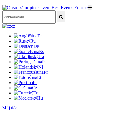
cz
En
Ru
De
Es
Ua
Pt
Nl
Fr
Et
Pl
Cz
Tr
Hu
Můj účet