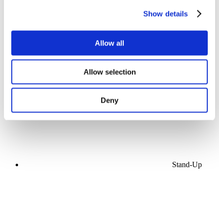
Show details
Allow all
Koncerty
Populární hudba
Allow selection
Použít
Deny
Stand-Up