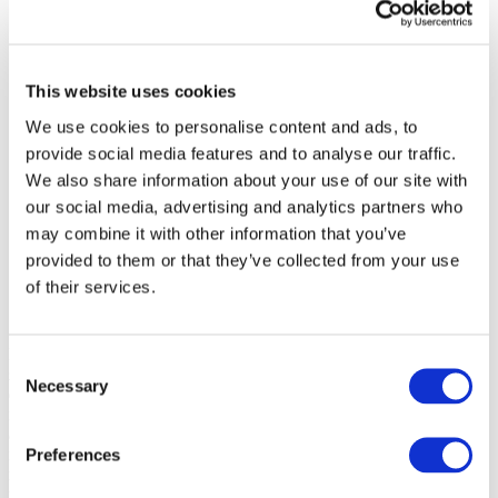
По городам
This website uses cookies
Все города
Дублин
We use cookies to personalise content and ads, to
provide social media features and to analyse our traffic.
We also share information about your use of our site with
our social media, advertising and analytics partners who
may combine it with other information that you’ve
provided to them or that they’ve collected from your use
of their services.
Мероприятия
Consent
янв
2027
Necessary
Selection
фев
2027
мар
2027
апр
2027
мая
Preferences
2027
июн
2027
июл
2027