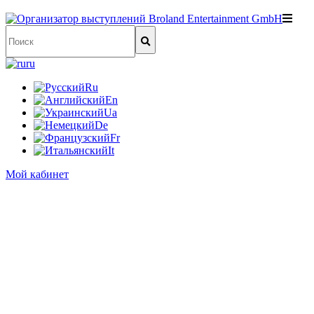
ru
Ru
En
Ua
De
Fr
It
Мой кабинет