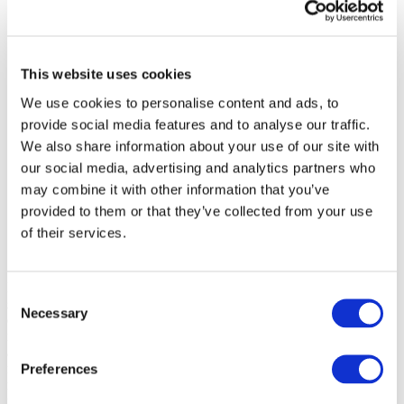
По городам
This website uses cookies
Все города
Дублин
We use cookies to personalise content and ads, to
provide social media features and to analyse our traffic.
We also share information about your use of our site with
our social media, advertising and analytics partners who
may combine it with other information that you’ve
provided to them or that they’ve collected from your use
of their services.
Мероприятия
Consent
янв
2027
Necessary
Selection
фев
2027
мар
2027
апр
2027
мая
Preferences
2027
июн
2027
июл
2027