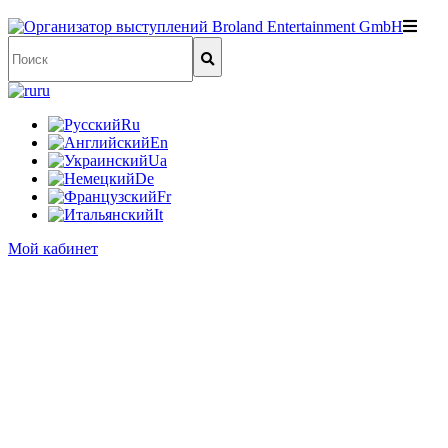
ru
Ru
En
Ua
De
Fr
It
Мой кабинет