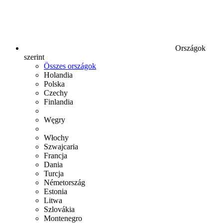
Országok
szerint
Összes országok
Holandia
Polska
Czechy
Finlandia
Węgry
Włochy
Szwajcaria
Francja
Dania
Turcja
Németország
Estonia
Litwa
Szlovákia
Montenegro