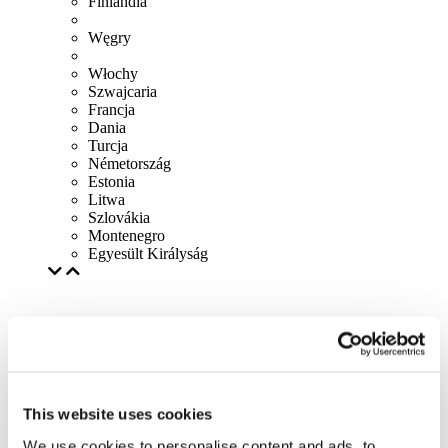
Finlandia
Węgry
Włochy
Szwajcaria
Francja
Dania
Turcja
Németország
Estonia
Litwa
Szlovákia
Montenegro
Egyesült Királyság
This website uses cookies
We use cookies to personalise content and ads, to