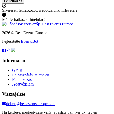
Feliratkozás
Sikeresen feliratkozott weboldalunk hírlevelére
Már feliratkozott híreinkre!
2026 © Best Events Europe
Fejlesztette
EventoBot
Információ
GYIK
Felhasználási feltételek
Feliratkozás
Adatvédelem
Visszajelzés
tickets@besteventseurope.com
Ha kérdése, megjegyzése vagy javaslata van, kérjük, lépjen