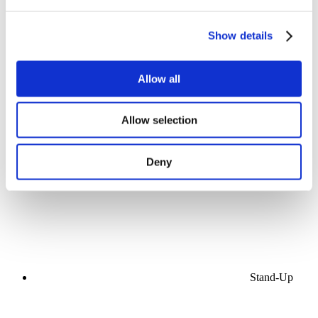
Összes
esemény
Show details
Allow all
Allow selection
Koncerty
Scena
Alkalmaz
Deny
Stand-Up