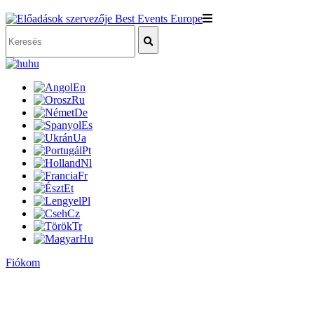
hu
En
Ru
De
Es
Ua
Pt
Nl
Fr
Et
Pl
Cz
Tr
Hu
Fiókom