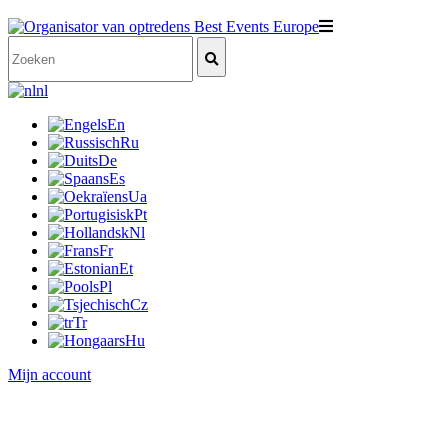
nl
En
Ru
De
Es
Ua
Pt
Nl
Fr
Et
Pl
Cz
Tr
Hu
Mijn account