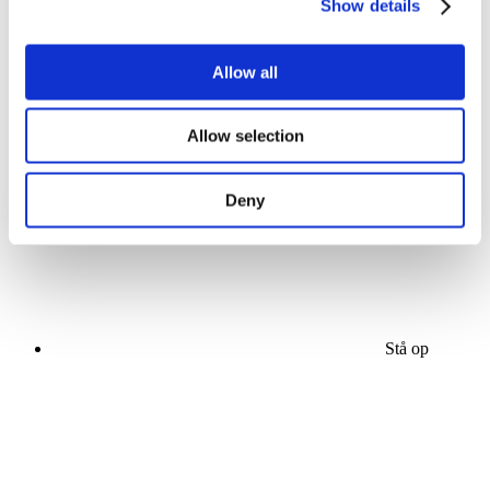
Show details
Allow all
Koncerter
Allow selection
Scene
Solliciteer
Deny
Stå op