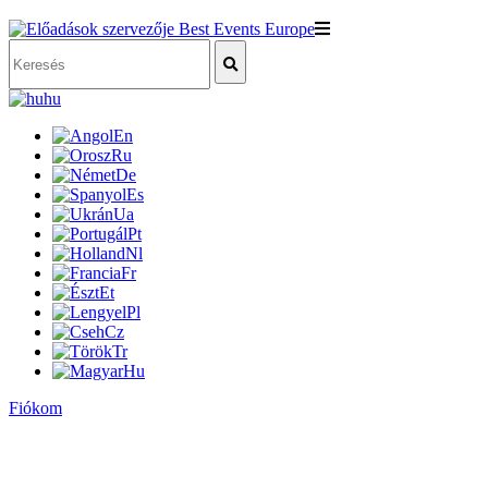
hu
En
Ru
De
Es
Ua
Pt
Nl
Fr
Et
Pl
Cz
Tr
Hu
Fiókom