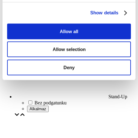
esemény
Show details
Allow all
Koncerty
Allow selection
Deny
Stand-Up
Bez podgatunku
Alkalmaz