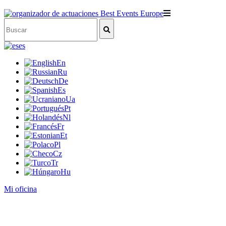
es
En
Ru
De
Es
Ua
Pt
Nl
Fr
Et
Pl
Cz
Tr
Hu
Mi oficina