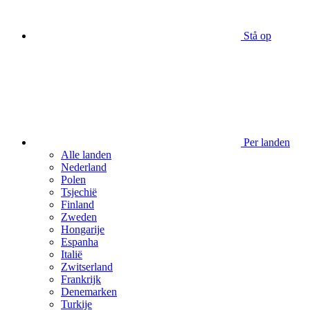
Stå op
Per landen
Alle landen
Nederland
Polen
Tsjechië
Finland
Zweden
Hongarije
Espanha
Italië
Zwitserland
Frankrijk
Denemarken
Turkije