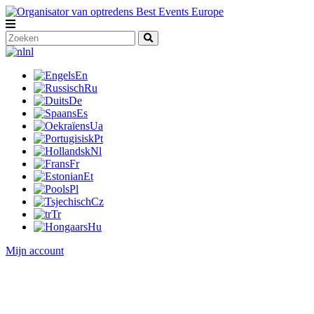
nl
En
Ru
De
Es
Ua
Pt
Nl
Fr
Et
Pl
Cz
Tr
Hu
Mijn account