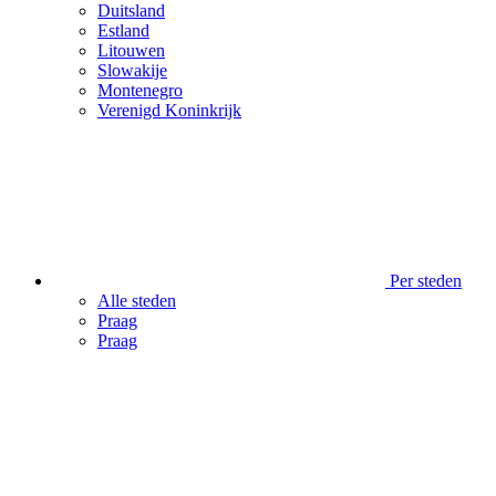
Duitsland
Estland
Litouwen
Slowakije
Montenegro
Verenigd Koninkrijk
Per steden
Alle steden
Praag
Praag