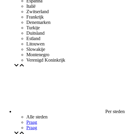
Espanha
Italië
Zwitserland
Frankrijk
Denemarken
Turkije
Duitsland
Estland
Litouwen
Slowakije
Montenegro
Verenigd Koninkrijk
Per steden
Alle steden
Praag
Praag