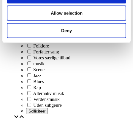
Koncerter
Allow selection
Klassisk musik
Popmusik
Rockmusik
Deny
Jazz og Blues
Israelsk musik
Folklore
Forfatter sang
Vores særlige tilbud
musik
Scene
Jazz
Blues
Rap
Alternativ musik
Verdensmusik
Uden subgenre
Solliciteer