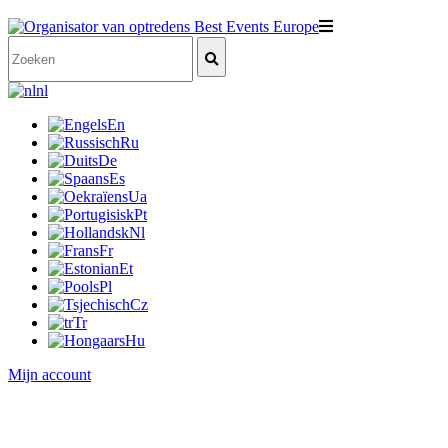
nl
En
Ru
De
Es
Ua
Pt
Nl
Fr
Et
Pl
Cz
Tr
Hu
Mijn account