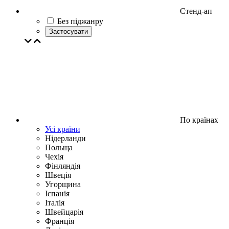
Стенд-ап
Без піджанру
Застосувати
По країнах
Усі країни
Нідерланди
Польща
Чехія
Фінляндія
Швеція
Угорщина
Іспанія
Італія
Швейцарія
Франція