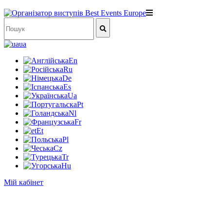
ua
En
Ru
De
Es
Ua
Pt
Nl
Fr
Et
Pl
Cz
Tr
Hu
Мій кабінет