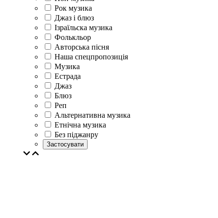
Рок музика
Джаз і блюз
Ізраїльска музика
Фолькльор
Авторська пісня
Наша спецпропозиція
Музика
Естрада
Джаз
Блюз
Реп
Альтернативна музика
Етнічна музика
Без піджанру
Застосувати