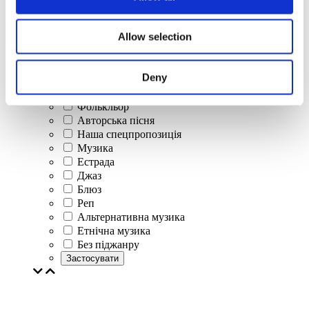
Концерти
Allow selection
Класична музика
Поп-музика
Рок музика
Deny
Джаз і блюз
Ізраїльска музика
Фолькльор
Авторська пісня
Наша спецпропозиція
Музика
Естрада
Джаз
Блюз
Реп
Альтернативна музика
Етнічна музика
Без піджанру
Застосувати