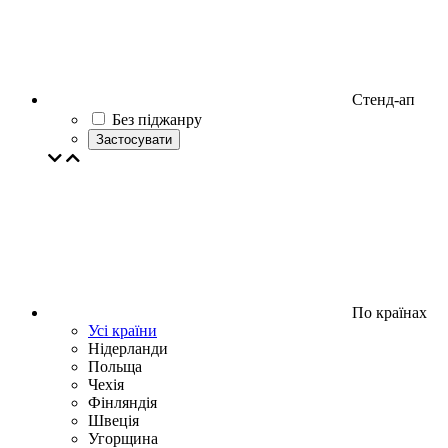
Стенд-ап
Без піджанру
Застосувати
По країнах
Усі країни
Нідерланди
Польща
Чехія
Фінляндія
Швеція
Угорщина