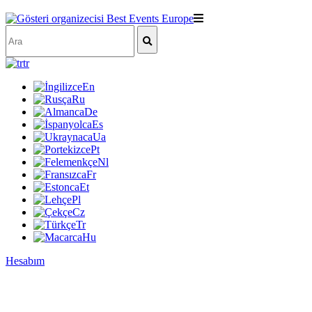
tr
En
Ru
De
Es
Ua
Pt
Nl
Fr
Et
Pl
Cz
Tr
Hu
Hesabım