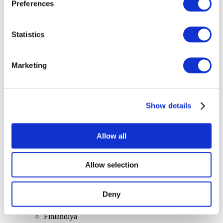
Preferences
Uygula
Statistics
Marketing
Stand-up
Show details
Allow all
Allow selection
Ülkelere göre
Tüm ülkeler
Holandia
Deny
Polska
Czechy
Finlandiya