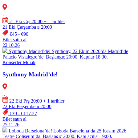
,
21 Eki Çrş 20:00
+ 1 tarihler
21.Eki.Çarşamba в 20:00
€45 - €90
Bilet satın al
22.10.26
Synthony Madrid’de!
Synthony, 22 Ekim 2026’da Madrid’de
Palacio Vistalegre’de. Başlangıç 20:00. Kapılar 18:30.
Konserler
Müzik
Synthony Madrid’de!
,
22 Eki Prş 20:00
+ 1 tarihler
22.Eki.Perşembe в 20:00
€39 - €117.27
Bilet satın al
25.11.26
Loboda Barselona’da!
Loboda Barselona’da 25 Kasım 2026
Teatre Coliseum’da. Başlangıç 20:00. Kapı açılışı 19:00.