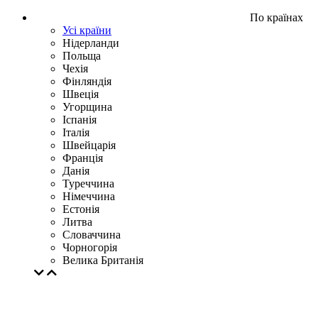
По країнах
Усі країни
Нідерланди
Польща
Чехія
Фінляндія
Швеція
Угорщина
Іспанія
Італія
Швейцарія
Франція
Данія
Туреччина
Німеччина
Естонія
Литва
Словаччина
Чорногорія
Велика Британія