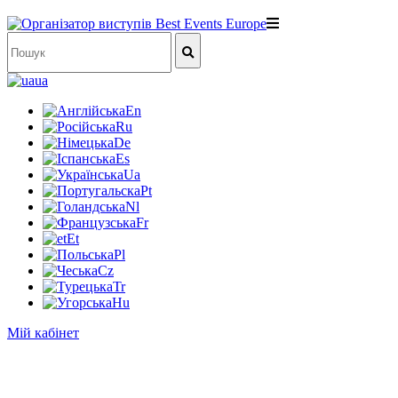
ua
En
Ru
De
Es
Ua
Pt
Nl
Fr
Et
Pl
Cz
Tr
Hu
Мій кабінет