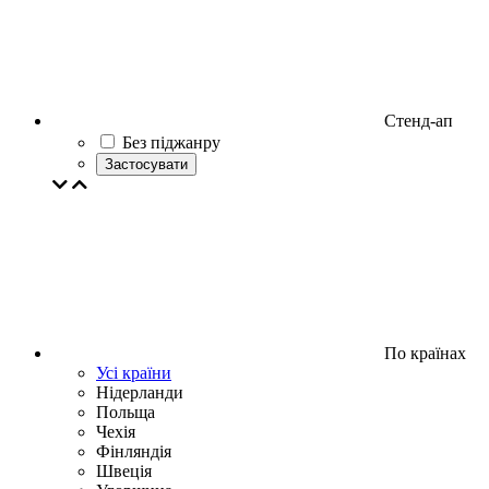
Стенд-ап
Без піджанру
Застосувати
По країнах
Усі країни
Нідерланди
Польща
Чехія
Фінляндія
Швеція