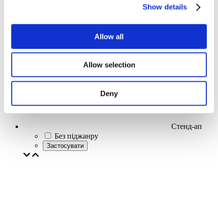
Show details
Allow all
Концерти
Allow selection
Deny
Стенд-ап
Без піджанру
Застосувати