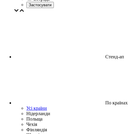
Застосувати
Стенд-ап
По країнах
Усі країни
Нідерланди
Польща
Чехія
Фінляндія