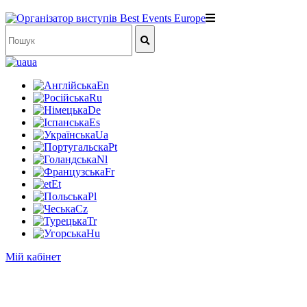
ua
En
Ru
De
Es
Ua
Pt
Nl
Fr
Et
Pl
Cz
Tr
Hu
Мій кабінет