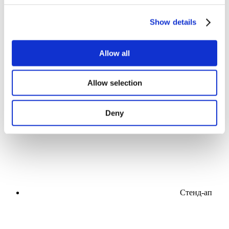
Show details
Allow all
Концерти
Allow selection
Музика
Естрада
Застосувати
Deny
Стенд-ап