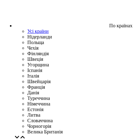
По країнах
Усі країни
Нідерланди
Польща
Чехія
Фінляндія
Швеція
Угорщина
Іспанія
Італія
Швейцарія
Франція
Данія
Туреччина
Німеччина
Естонія
Литва
Словаччина
Чорногорія
Велика Британія