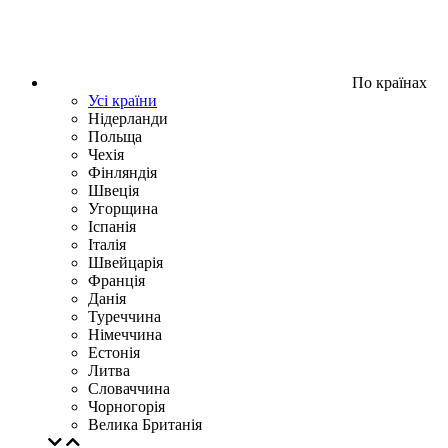
По країнах
Усі країни
Нідерланди
Польща
Чехія
Фінляндія
Швеція
Угорщина
Іспанія
Італія
Швейцарія
Франція
Данія
Туреччина
Німеччина
Естонія
Литва
Словаччина
Чорногорія
Велика Британія