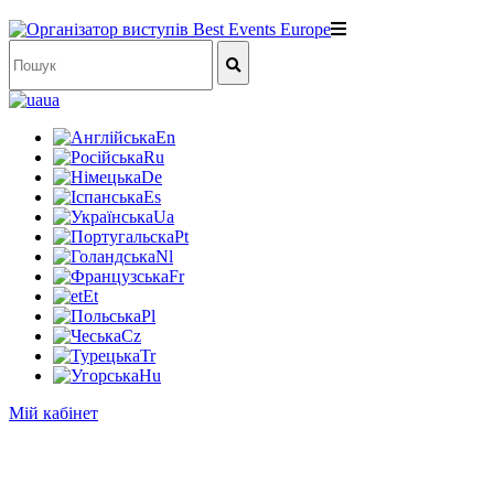
ua
En
Ru
De
Es
Ua
Pt
Nl
Fr
Et
Pl
Cz
Tr
Hu
Мій кабінет