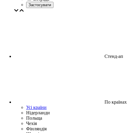
Застосувати
Стенд-ап
По країнах
Усі країни
Нідерланди
Польща
Чехія
Фінляндія