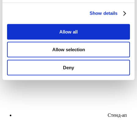
Show details
Allow all
Концерти
Allow selection
Музика
Естрада
Застосувати
Deny
Стенд-ап