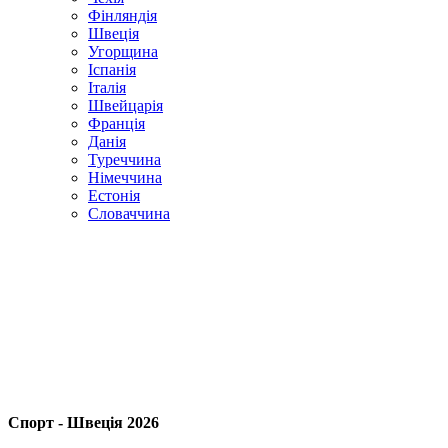
Фінляндія
Швеція
Угорщина
Іспанія
Італія
Швейцарія
Франція
Данія
Туреччина
Німеччина
Естонія
Словаччина
Спорт - Швеція 2026