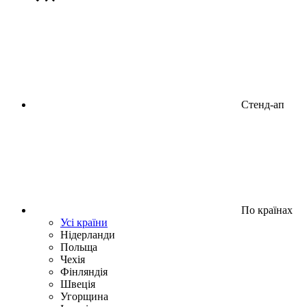
Стенд-ап
По країнах
Усі країни
Нідерланди
Польща
Чехія
Фінляндія
Швеція
Угорщина