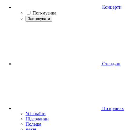
Концерти
Поп-музика
Застосувати
Стенд-ап
По країнах
Усі країни
Нідерланди
Польща
Чехія