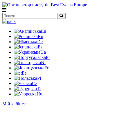
ua
En
Ru
De
Es
Ua
Pt
Nl
Fr
Et
Pl
Cz
Tr
Hu
Мій кабінет