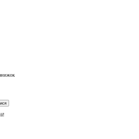
 знижок
тися
ї!