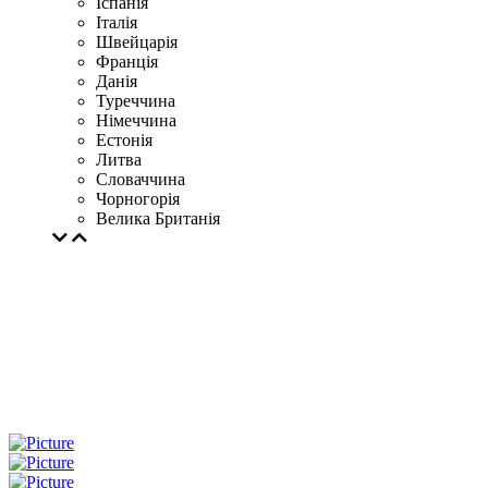
Іспанія
Італія
Швейцарія
Франція
Данія
Туреччина
Німеччина
Естонія
Литва
Словаччина
Чорногорія
Велика Британія