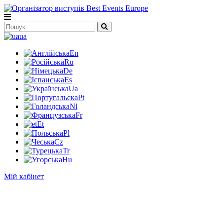
ua
En
Ru
De
Es
Ua
Pt
Nl
Fr
Et
Pl
Cz
Tr
Hu
Мій кабінет