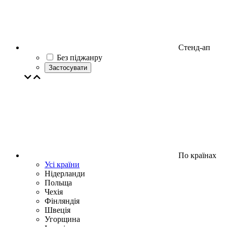
Стенд-ап
Без піджанру
Застосувати
По країнах
Усі країни
Нідерланди
Польща
Чехія
Фінляндія
Швеція
Угорщина