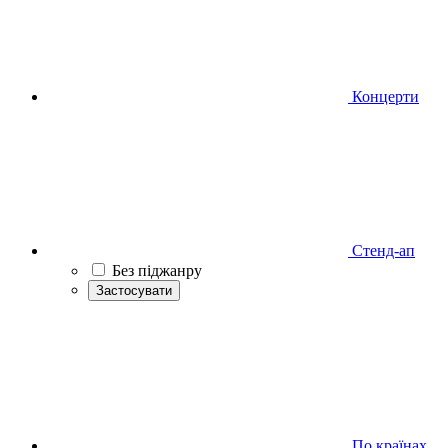
Концерти
Стенд-ап
Без піджанру
Застосувати
По країнах