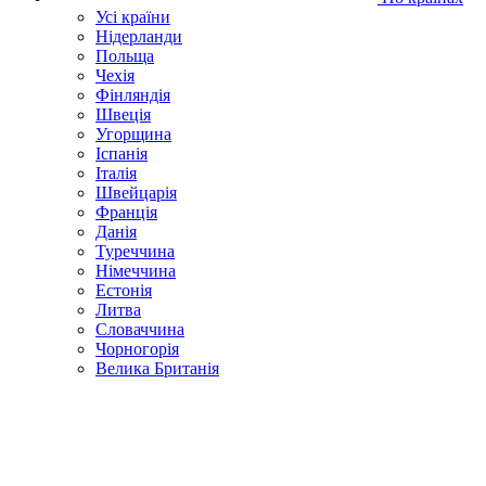
Усі країни
Нідерланди
Польща
Чехія
Фінляндія
Швеція
Угорщина
Іспанія
Італія
Швейцарія
Франція
Данія
Туреччина
Німеччина
Естонія
Литва
Словаччина
Чорногорія
Велика Британія