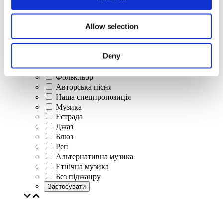
Концерти
Allow selection
Класична музика
Поп-музика
Рок музика
Deny
Джаз і блюз
Ізраїльска музика
Фолькльор
Авторська пісня
Наша спецпропозиція
Музика
Естрада
Джаз
Блюз
Реп
Альтернативна музика
Етнічна музика
Без піджанру
Застосувати