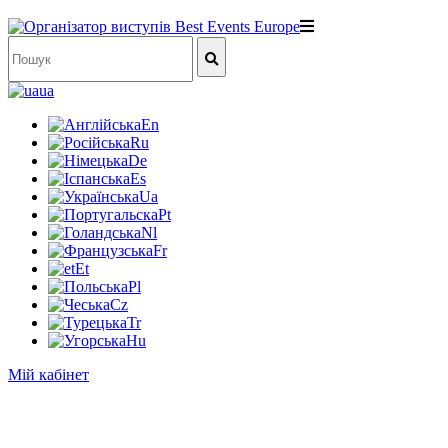
ua
En
Ru
De
Es
Ua
Pt
Nl
Fr
Et
Pl
Cz
Tr
Hu
Мій кабінет