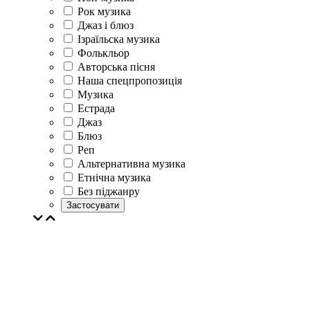
Рок музика
Джаз і блюз
Ізраїльска музика
Фолькльор
Авторська пісня
Наша спецпропозиція
Музика
Естрада
Джаз
Блюз
Реп
Альтернативна музика
Етнічна музика
Без піджанру
Застосувати