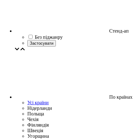
Стенд-ап
Без піджанру
Застосувати
По країнах
Усі країни
Нідерланди
Польща
Чехія
Фінляндія
Швеція
Угорщина