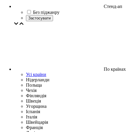
Стенд-ап
Без піджанру
Застосувати
По країнах
Усі країни
Нідерланди
Польща
Чехія
Фінляндія
Швеція
Угорщина
Іспанія
Італія
Швейцарія
Франція