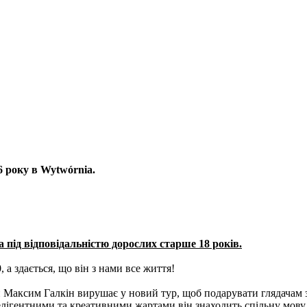
6 року в Wytwórnia.
а під відповідальністю дорослих старше 18 років.
 здається, що він з нами все життя!
Максим Галкін вирушає у новий тур, щоб подарувати глядачам за
лігентними та креативними жартами він знаходить спільну мову 