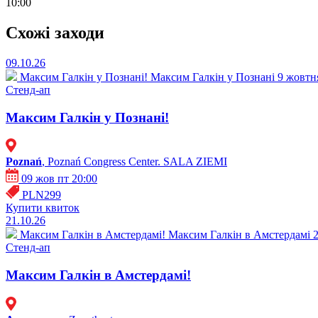
10:00
Схожі заходи
09.10.26
Максим Галкін у Познані!
Максим Галкін у Познані 9 жовтня
Стенд-ап
Максим Галкін у Познані!
Poznań
, Poznań Congress Center. SALA ZIEMI
09 жов пт 20:00
PLN299
Купити квиток
21.10.26
Максим Галкін в Амстердамі!
Максим Галкін в Амстердамі 21
Стенд-ап
Максим Галкін в Амстердамі!