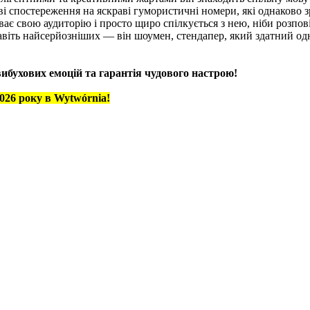
і спостереження на яскраві гумористичні номери, які однаково зр
 свою аудиторію і просто щиро спілкується з нею, ніби розповід
авіть найсерйозніших — він шоумен, стендапер, який здатний од
бухових емоцій та гарантія чудового настрою!
026 року в Wytwórnia!