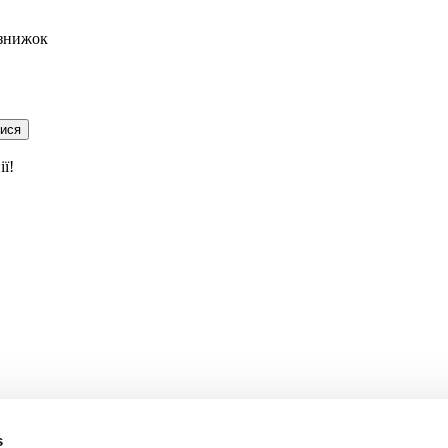
 знижок
тися
ї!
s