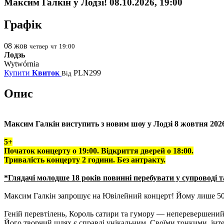
Максим Галкін у Лодзі! 08.10.2026, 19:00
Графік
08
жов
четвер
чт
19:00
Лодзь
Wytwórnia
Купити
Квиток
PLN299
Від
Опис
Максим Галкін виступить з новим шоу у Лодзі 8 жовтня 202
5+
Початок концерту о 19:00. Відкриття дверей о 18:00.
Тривалість концерту 2 години. Без антракту.
*Глядачі молодше 18 років повинні перебувати у супроводі т
Максим Галкін запрошує на Ювілейний концерт! Йому лише 50, а
Геній перевтілень, Король сатири та гумору — неперевершений 
Його творчий шлях є справді унікальним. Своїми тонкими, інте