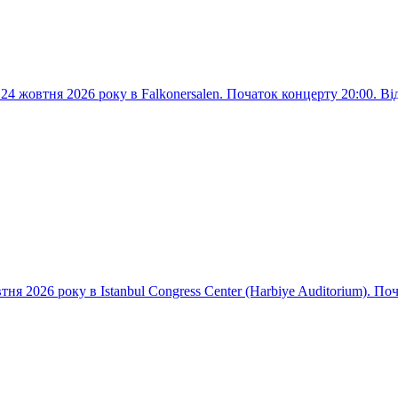
4 жовтня 2026 року в Falkonersalen. Початок концерту 20:00. Ві
ня 2026 року в Istanbul Congress Center (Harbiye Auditorium). По