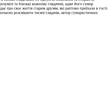
озумілі та близькі кожному глядачеві, адже його гумор
ає про своє життя старим друзям, які раптово приїхали в гості.
ночасно розсмішити тисячі глядачів, автор гумористичних