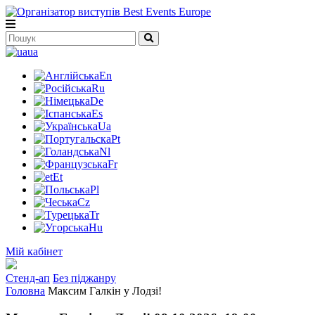
ua
En
Ru
De
Es
Ua
Pt
Nl
Fr
Et
Pl
Cz
Tr
Hu
Мій кабінет
Стенд-ап
Без піджанру
Головна
Максим Галкін у Лодзі!