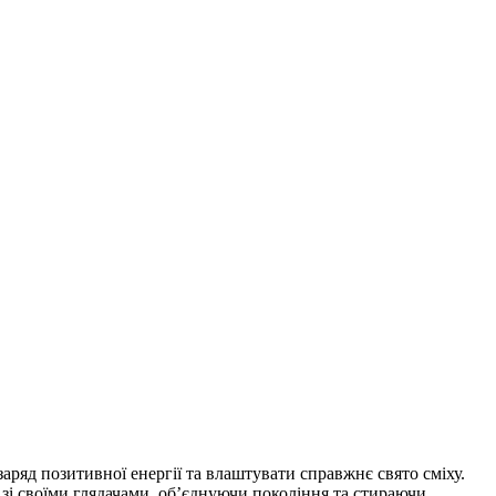
ряд позитивної енергії та влаштувати справжнє свято сміху.
зі своїми глядачами, об’єднуючи покоління та стираючи