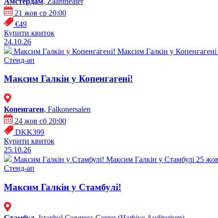
Амстердам
, Zaantheater
21 жов ср 20:00
€49
Купити квиток
24.10.26
Максим Галкін у Копенгагені!
Максим Галкін у Копенгагені 2
Стенд-ап
Максим Галкін у Копенгагені!
Копенгаген
, Falkonersalen
24 жов сб 20:00
DKK399
Купити квиток
25.10.26
Максим Галкін у Стамбулі!
Максим Галкін у Стамбулі 25 жовт
Стенд-ап
Максим Галкін у Стамбулі!
Стамбул
, Istanbul Congress Center (Harbiye Auditorium)