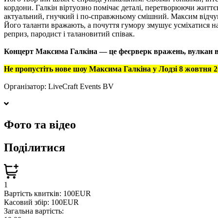
кордони. Галкін віртуозно помічає деталі, перетворюючи життєв
актуальний, гнучкий і по-справжньому смішний. Максим відчуває
Його таланти вражають, а почуття гумору змушує усміхатися н
реприз, пародист і талановитий співак.
Концерт Максима Галкіна — це феєрверк вражень, вулкан ви
Не пропустіть нове шоу Максима Галкіна у Лодзі 8 жовтня 2
Організатор:
LiveCraft Events BV
Фото та відео
Поділитися
1
Вартість квитків:
100EUR
Касовий збір:
100EUR
Загальна вартість: