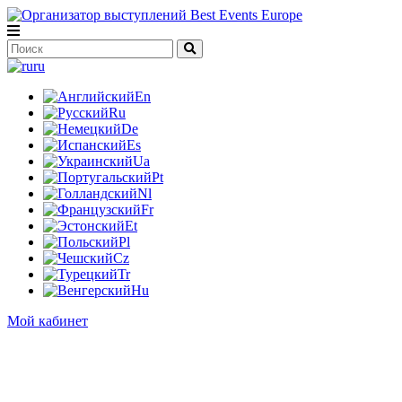
ru
En
Ru
De
Es
Ua
Pt
Nl
Fr
Et
Pl
Cz
Tr
Hu
Мой кабинет