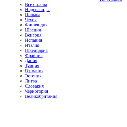
Все страны
Нидерланды
Польша
Чехия
Финляндия
Швеция
Венгрия
Испания
Италия
Швейцария
Франция
Дания
Турция
Германия
Эстония
Литва
Словакия
Черногория
Великобритания