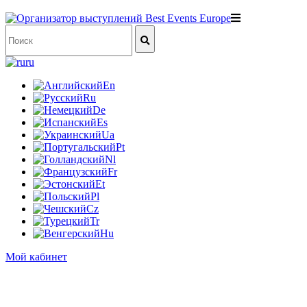
ru
En
Ru
De
Es
Ua
Pt
Nl
Fr
Et
Pl
Cz
Tr
Hu
Мой кабинет