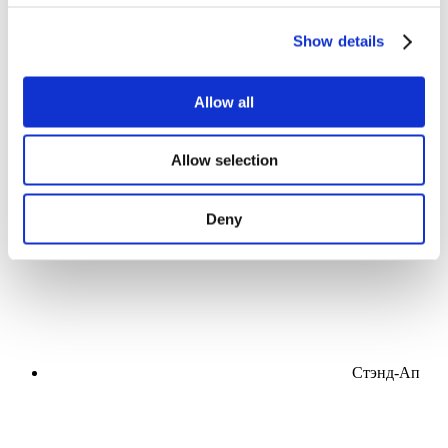
Мероприятия
Show details
Allow all
Концерты
Allow selection
Поп-музыка
Применить
Deny
Стэнд-Ап