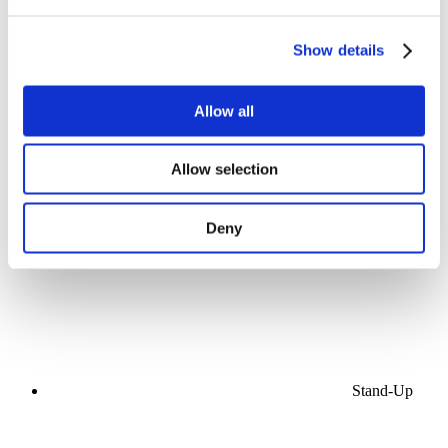
Összes
esemény
Show details
Allow all
Allow selection
Koncerty
Muzyka pop
Alkalmaz
Deny
Stand-Up