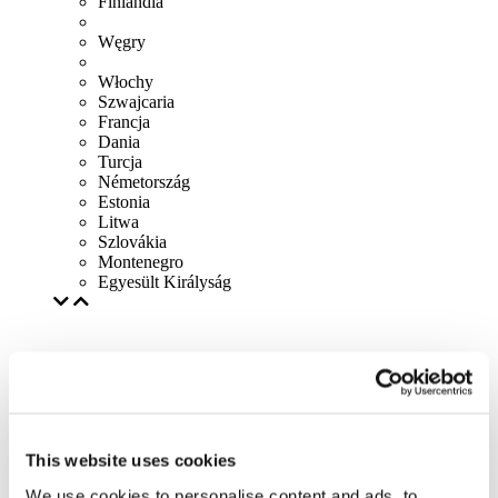
Finlandia
Węgry
Włochy
Szwajcaria
Francja
Dania
Turcja
Németország
Estonia
Litwa
Szlovákia
Montenegro
Egyesült Királyság
This website uses cookies
We use cookies to personalise content and ads, to