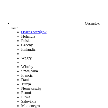
Országok
szerint
Összes országok
Holandia
Polska
Czechy
Finlandia
Węgry
Włochy
Szwajcaria
Francja
Dania
Turcja
Németország
Estonia
Litwa
Szlovákia
Montenegro