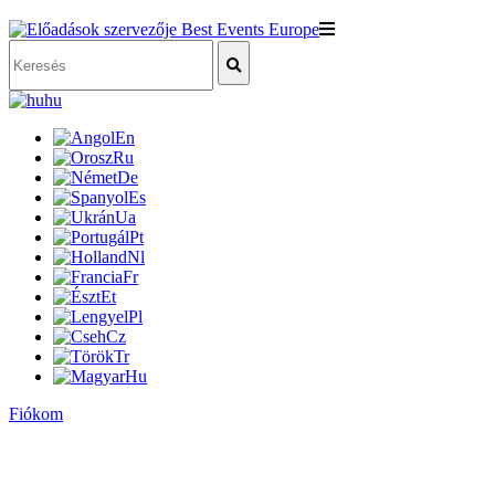
hu
En
Ru
De
Es
Ua
Pt
Nl
Fr
Et
Pl
Cz
Tr
Hu
Fiókom