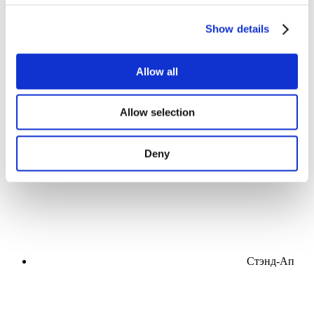
Мероприятия
Show details
Allow all
Концерты
Allow selection
Поп-музыка
Применить
Deny
Стэнд-Ап