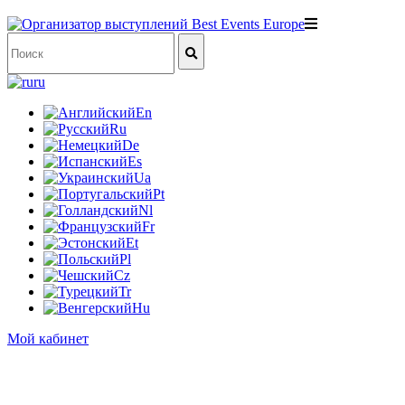
ru
En
Ru
De
Es
Ua
Pt
Nl
Fr
Et
Pl
Cz
Tr
Hu
Мой кабинет