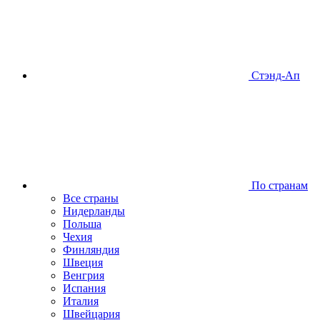
Стэнд-Ап
По странам
Все страны
Нидерланды
Польша
Чехия
Финляндия
Швеция
Венгрия
Испания
Италия
Швейцария