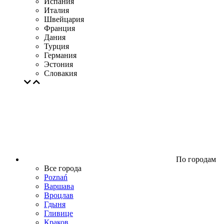
Испания
Италия
Швейцария
Франция
Дания
Турция
Германия
Эстония
Словакия
По городам
Все города
Poznań
Варшава
Вроцлав
Гдыня
Гливице
Краков