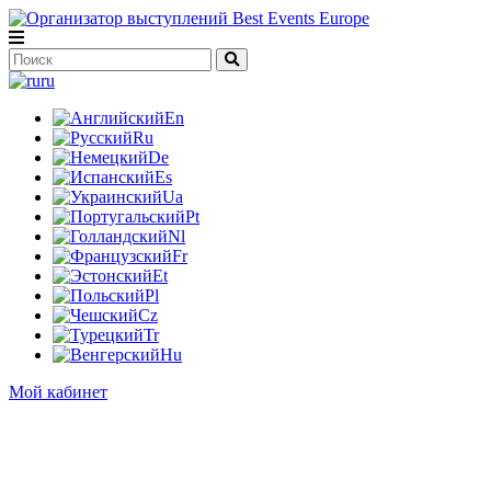
ru
En
Ru
De
Es
Ua
Pt
Nl
Fr
Et
Pl
Cz
Tr
Hu
Мой кабинет