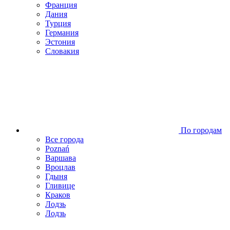
Франция
Дания
Турция
Германия
Эстония
Словакия
По городам
Все города
Poznań
Варшава
Вроцлав
Гдыня
Гливице
Краков
Лодзь
Лодзь