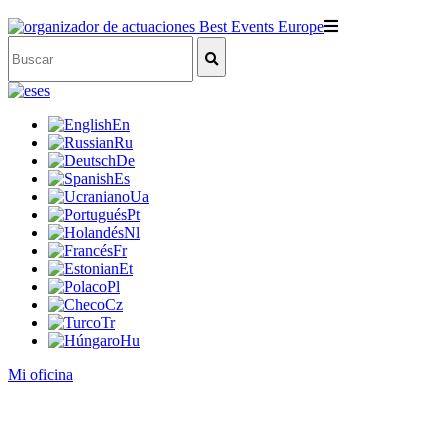
es
En
Ru
De
Es
Ua
Pt
Nl
Fr
Et
Pl
Cz
Tr
Hu
Mi oficina