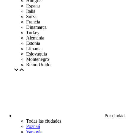
Hungría
Espana
Italia
Suiza
Francia
Dinamarca
Turkey
Alemania
Estonia
Lituania
Eslovaquia
Montenegro
Reino Unido
Por ciudad
Todas las ciudades
Poznań
Varsovia