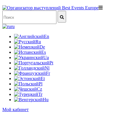
ru
En
Ru
De
Es
Ua
Pt
Nl
Fr
Et
Pl
Cz
Tr
Hu
Мой кабинет