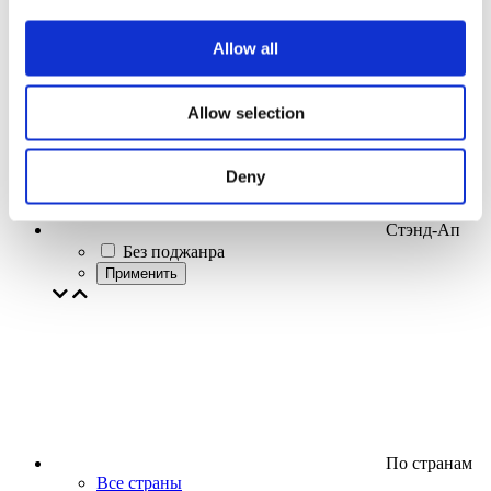
Эстрада
Применить
Allow all
Allow selection
Deny
Стэнд-Ап
Без поджанра
Применить
По странам
Все страны