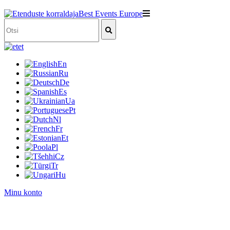
et
En
Ru
De
Es
Ua
Pt
Nl
Fr
Et
Pl
Cz
Tr
Hu
Minu konto