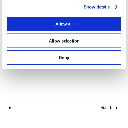
Show details
Allow all
Allow selection
Kontserdid
Muusika
Lava
Deny
Rakenda
Stand-up