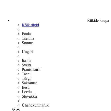
Riikide kaupa
Kõik riigid
Poola
Tšehhia
Soome
Ungari
Itaalia
Šveits
Prantsusmaa
Taani
Türgi
Saksamaa
Eesti
Leedu
Slovakkia
Ühendkuningriik