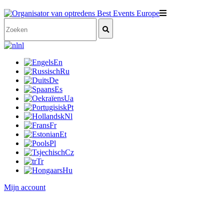
nl
En
Ru
De
Es
Ua
Pt
Nl
Fr
Et
Pl
Cz
Tr
Hu
Mijn account