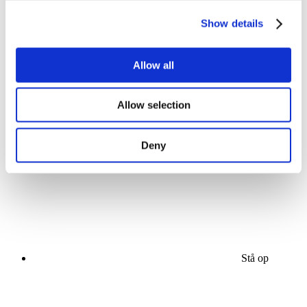
Show details
Allow all
Koncerter
Allow selection
musik
Scene
Solliciteer
Deny
Stå op