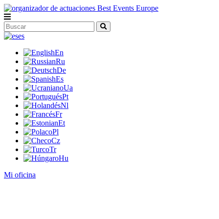
es
En
Ru
De
Es
Ua
Pt
Nl
Fr
Et
Pl
Cz
Tr
Hu
Mi oficina