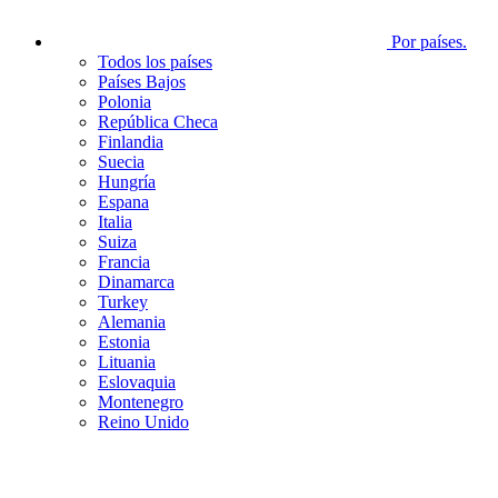
Por países.
Todos los países
Países Bajos
Polonia
República Checa
Finlandia
Suecia
Hungría
Espana
Italia
Suiza
Francia
Dinamarca
Turkey
Alemania
Estonia
Lituania
Eslovaquia
Montenegro
Reino Unido