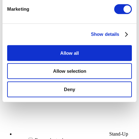
Marketing
Összes
esemény
Show details
Allow all
Koncerty
Allow selection
Scena
Alkalmaz
Deny
Stand-Up