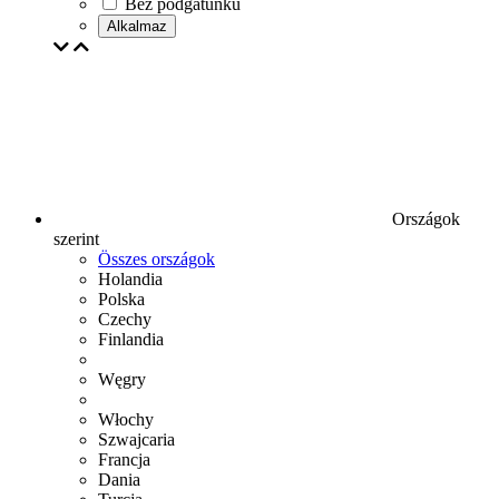
Bez podgatunku
Alkalmaz
Országok
szerint
Összes országok
Holandia
Polska
Czechy
Finlandia
Węgry
Włochy
Szwajcaria
Francja
Dania