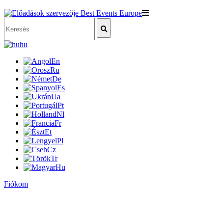
hu
En
Ru
De
Es
Ua
Pt
Nl
Fr
Et
Pl
Cz
Tr
Hu
Fiókom