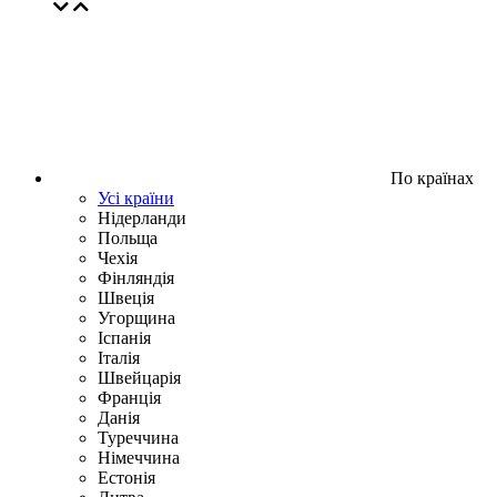
По країнах
Усі країни
Нідерланди
Польща
Чехія
Фінляндія
Швеція
Угорщина
Іспанія
Італія
Швейцарія
Франція
Данія
Туреччина
Німеччина
Естонія