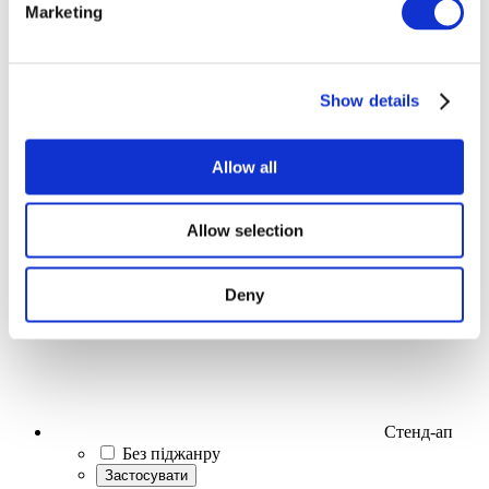
Marketing
Заходи
Show details
Allow all
Концерти
Естрада
Allow selection
Застосувати
Deny
Стенд-ап
Без піджанру
Застосувати