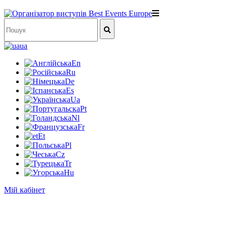
ua
En
Ru
De
Es
Ua
Pt
Nl
Fr
Et
Pl
Cz
Tr
Hu
Мій кабінет