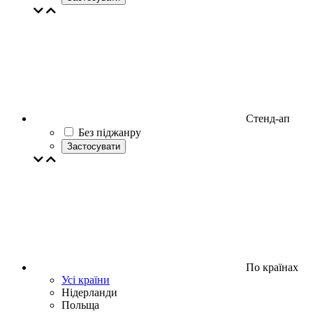
Стенд-ап
Без піджанру
Застосувати
По країнах
Усі країни
Нідерланди
Польща