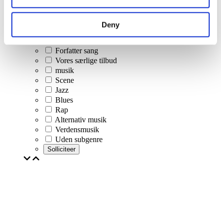
Popmusik
Rockmusik
Jazz og Blues
Deny
Israelsk musik
Folklore
Forfatter sang
Vores særlige tilbud
musik
Scene
Jazz
Blues
Rap
Alternativ musik
Verdensmusik
Uden subgenre
Solliciteer