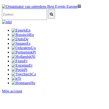
nl
En
Ru
De
Es
Ua
Pt
Nl
Fr
Et
Pl
Cz
Tr
Hu
Mijn account