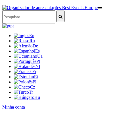
pt
En
Ru
De
Es
Ua
Pt
Nl
Fr
Et
Pl
Cz
Tr
Hu
Minha conta