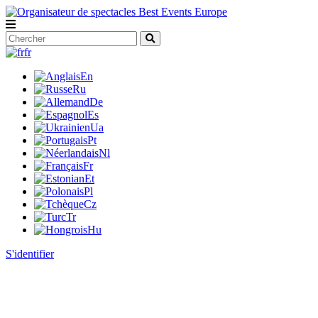
fr
En
Ru
De
Es
Ua
Pt
Nl
Fr
Et
Pl
Cz
Tr
Hu
S'identifier