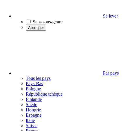
Se lever
Sans sous-genre
Appliquer
Par pays
Tous les pays
Pays-Bas
Pologne
République tchèque
Finlande
Suède
Hongrie
Espagne
Italie
Suisse
France