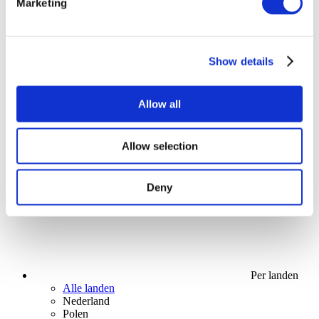
Solliciteer
Marketing
Show details
Allow all
Stå op
Uden subgenre
Allow selection
Solliciteer
Deny
Per landen
Alle landen
Nederland
Polen