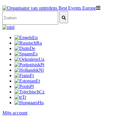
nl
En
Ru
De
Es
Ua
Pt
Nl
Fr
Et
Pl
Cz
Tr
Hu
Mijn account