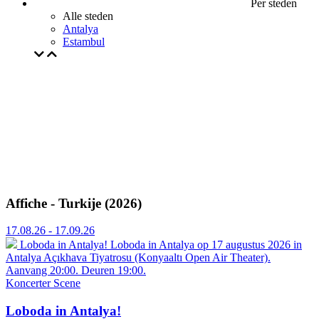
Per steden
Alle steden
Antalya
Estambul
Affiche - Turkije (2026)
17.08.26 - 17.09.26
Loboda in Antalya!
Loboda in Antalya op 17 augustus 2026 in
Antalya Açıkhava Tiyatrosu (Konyaaltı Open Air Theater).
Aanvang 20:00. Deuren 19:00.
Koncerter
Scene
Loboda in Antalya!