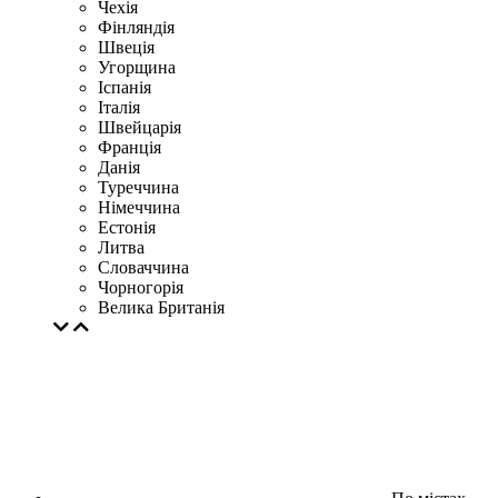
Чехія
Фінляндія
Швеція
Угорщина
Іспанія
Італія
Швейцарія
Франція
Данія
Туреччина
Німеччина
Естонія
Литва
Словаччина
Чорногорія
Велика Британія