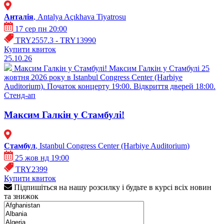
Анталія
, Antalya Açıkhava Tiyatrosu
17 сер пн 20:00
TRY2557.3 - TRY13990
Купити квиток
25.10.26
Максим Галкін у Стамбулі!
Максим Галкін у Стамбулі 25
жовтня 2026 року в Istanbul Congress Center (Harbiye
Auditorium). Початок концерту 19:00. Відкриття дверей 18:00.
Стенд-ап
Максим Галкін у Стамбулі!
Стамбул
, Istanbul Congress Center (Harbiye Auditorium)
25 жов нд 19:00
TRY2399
Купити квиток
Підпишіться на нашу розсилку і будьте в курсі всіх новин
та знижок