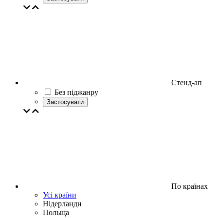
Стенд-ап
Без піджанру
Застосувати
По країнах
Усі країни
Нідерланди
Польща