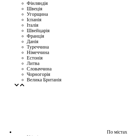
Фінляндія
Швеція
Угорщина
Іспанія
Італія
Швейцарія
Франція
Данія
Туреччина
Німеччина
Естонія
Литва
Словаччина
Чорногорія
Велика Британія
По містах