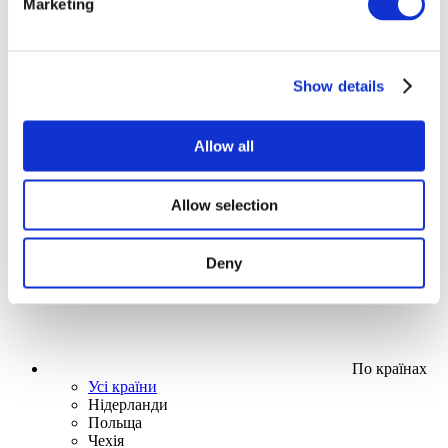
Marketing
Show details
Allow all
Стенд-ап
Без піджанру
Застосувати
Allow selection
Deny
По країнах
Усі країни
Нідерланди
Польща
Чехія