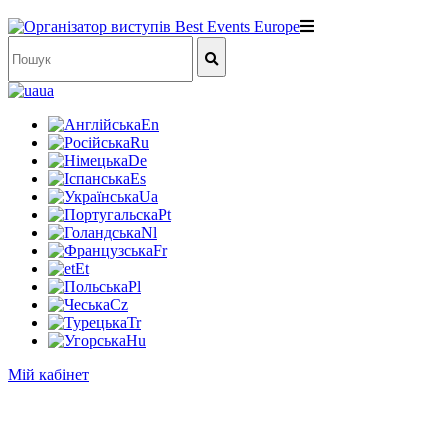
ua
En
Ru
De
Es
Ua
Pt
Nl
Fr
Et
Pl
Cz
Tr
Hu
Мій кабінет