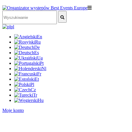
pl
En
Ru
De
Es
Ua
Pt
Nl
Fr
Et
Pl
Cz
Tr
Hu
Moje konto