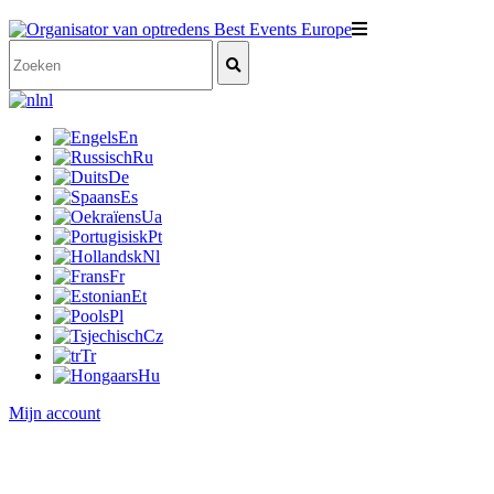
nl
En
Ru
De
Es
Ua
Pt
Nl
Fr
Et
Pl
Cz
Tr
Hu
Mijn account