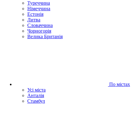
Туреччина
Німеччина
Естонія
Литва
Словаччина
Чорногорія
Велика Британія
По містах
Усі міста
Анталія
Стамбул