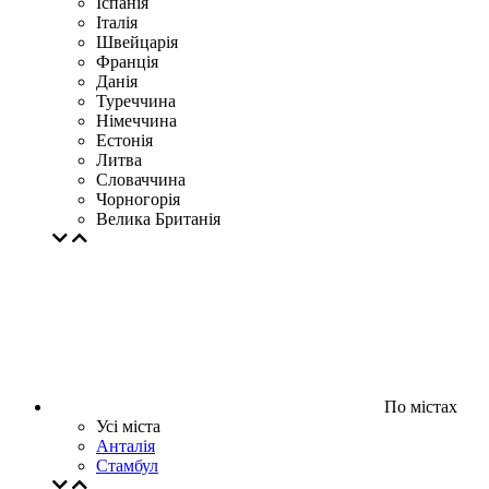
Іспанія
Італія
Швейцарія
Франція
Данія
Туреччина
Німеччина
Естонія
Литва
Словаччина
Чорногорія
Велика Британія
По містах
Усі міста
Анталія
Стамбул