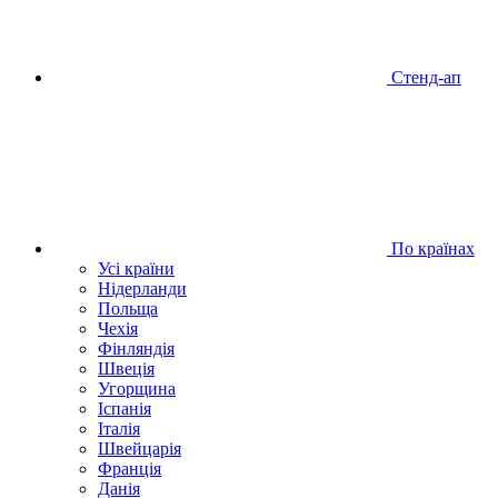
Стенд-ап
По країнах
Усі країни
Нідерланди
Польща
Чехія
Фінляндія
Швеція
Угорщина
Іспанія
Італія
Швейцарія
Франція
Данія