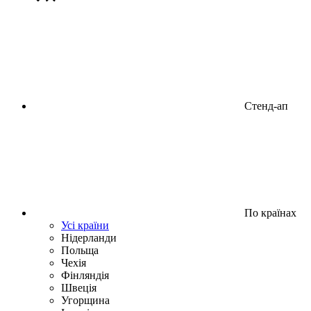
Стенд-ап
По країнах
Усі країни
Нідерланди
Польща
Чехія
Фінляндія
Швеція
Угорщина