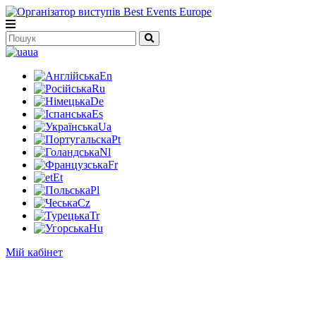
ua
En
Ru
De
Es
Ua
Pt
Nl
Fr
Et
Pl
Cz
Tr
Hu
Мій кабінет