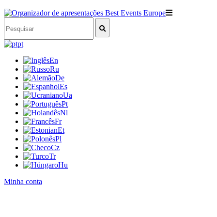
pt
En
Ru
De
Es
Ua
Pt
Nl
Fr
Et
Pl
Cz
Tr
Hu
Minha conta