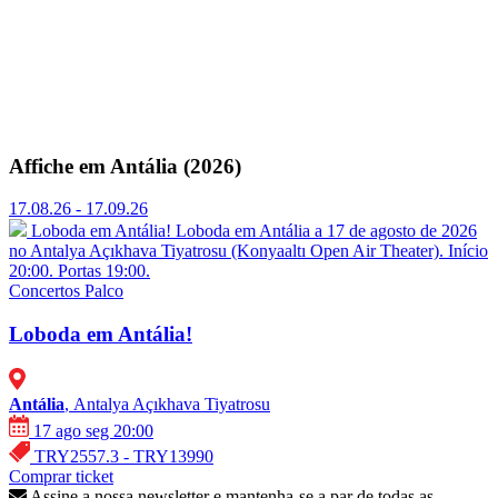
Affiche em Antália (2026)
17.08.26 - 17.09.26
Loboda em Antália!
Loboda em Antália a 17 de agosto de 2026
no Antalya Açıkhava Tiyatrosu (Konyaaltı Open Air Theater). Início
20:00. Portas 19:00.
Concertos
Palco
Loboda em Antália!
Antália
, Antalya Açıkhava Tiyatrosu
17 ago seg 20:00
TRY2557.3 - TRY13990
Comprar ticket
Assine a nossa newsletter e mantenha-se a par de todas as