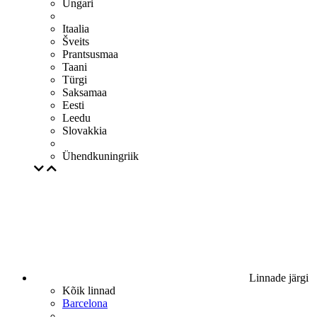
Ungari
Itaalia
Šveits
Prantsusmaa
Taani
Türgi
Saksamaa
Eesti
Leedu
Slovakkia
Ühendkuningriik
Linnade järgi
Kõik linnad
Barcelona