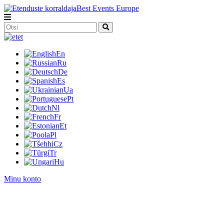
et
En
Ru
De
Es
Ua
Pt
Nl
Fr
Et
Pl
Cz
Tr
Hu
Minu konto