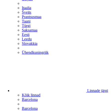
Itaalia
Šveits
Prantsusmaa
Taani
Türgi
Saksamaa
Eesti
Leedu
Slovakkia
Ühendkuningriik
Linnade järgi
Kõik linnad
Barcelona
Barcelona