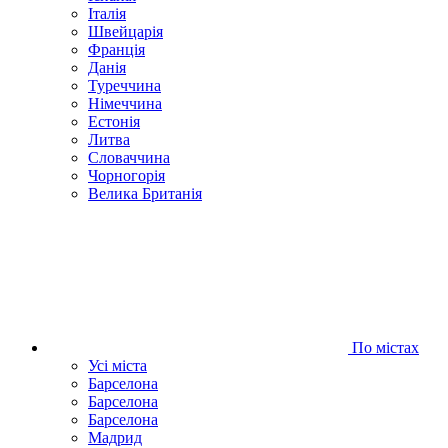
Італія
Швейцарія
Франція
Данія
Туреччина
Німеччина
Естонія
Литва
Словаччина
Чорногорія
Велика Британія
По містах
Усі міста
Барселона
Барселона
Барселона
Мадрид