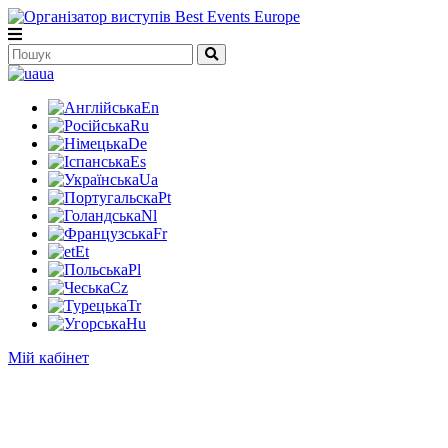
ua
En
Ru
De
Es
Ua
Pt
Nl
Fr
Et
Pl
Cz
Tr
Hu
Мій кабінет