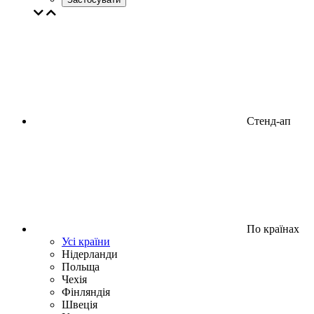
Стенд-ап
По країнах
Усі країни
Нідерланди
Польща
Чехія
Фінляндія
Швеція