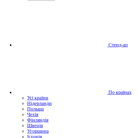
Стенд-ап
По країнах
Усі країни
Нідерланди
Польща
Чехія
Фінляндія
Швеція
Угорщина
Іспанія