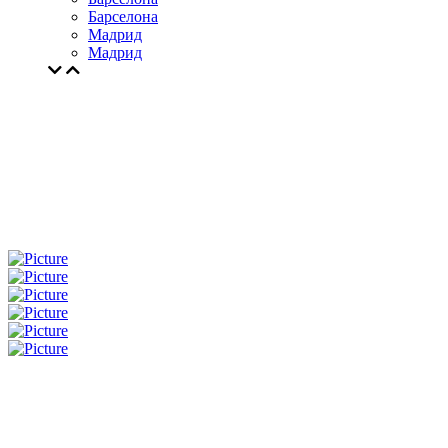
Барселона
Мадрид
Мадрид