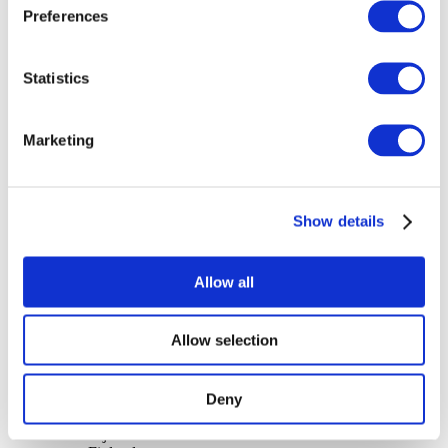
Preferences
Scene
Solliciteer
Statistics
Marketing
Stå op
Show details
Allow all
Allow selection
Per landen
Alle landen
Nederland
Deny
Polen
Tsjechië