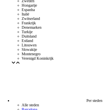
Zweden
Hongarije
Espanha
Italië
Zwitserland
Frankrijk
Denemarken
Turkije
Duitsland
Estland
Litouwen
Slowakije
Montenegro
Verenigd Koninkrijk
Per steden
Alle steden
Barcelona