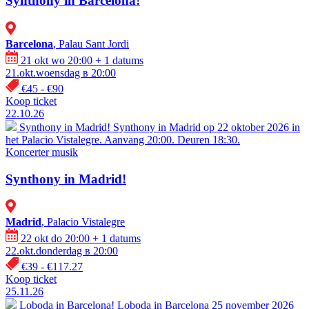
Synthony in Barcelona!
Barcelona
, Palau Sant Jordi
21 okt wo 20:00
+ 1 datums
21.okt.woensdag в 20:00
€45 - €90
Koop ticket
22.10.26
Synthony in Madrid!
Synthony in Madrid op 22 oktober 2026 in
het Palacio Vistalegre. Aanvang 20:00. Deuren 18:30.
Koncerter
musik
Synthony in Madrid!
Madrid
, Palacio Vistalegre
22 okt do 20:00
+ 1 datums
22.okt.donderdag в 20:00
€39 - €117.27
Koop ticket
25.11.26
Loboda in Barcelona!
Loboda in Barcelona 25 november 2026