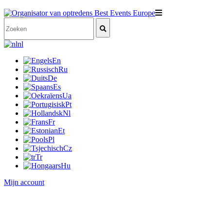
nl
En
Ru
De
Es
Ua
Pt
Nl
Fr
Et
Pl
Cz
Tr
Hu
Mijn account