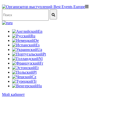
ru
En
Ru
De
Es
Ua
Pt
Nl
Fr
Et
Pl
Cz
Tr
Hu
Мой кабинет