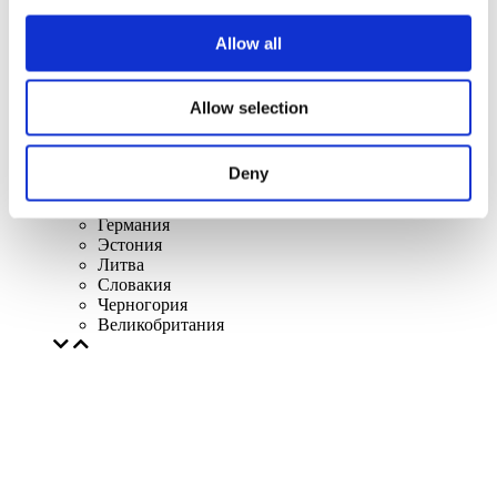
Польша
Чехия
Allow all
Финляндия
Швеция
Венгрия
Испания
Allow selection
Италия
Швейцария
Франция
Deny
Дания
Турция
Германия
Эстония
Литва
Словакия
Черногория
Великобритания