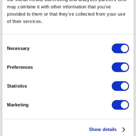
Концерты
may combine it with other information that you’ve
Музыка
provided to them or that they’ve collected from your use
Эстрада
of their services.
Применить
Consent
Necessary
Selection
Preferences
Стэнд-Ап
Statistics
Marketing
По странам
Все страны
Show details
Нидерланды