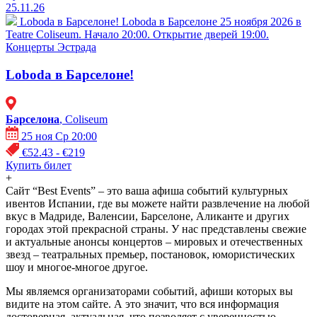
25.11.26
Loboda в Барселоне!
Loboda в Барселоне 25 ноября 2026 в
Teatre Coliseum. Начало 20:00. Открытие дверей 19:00.
Концерты
Эстрада
Loboda в Барселоне!
Барселона
, Coliseum
25 ноя Ср 20:00
€52.43 - €219
Купить билет
+
Сайт “Best Events” – это ваша афиша событий культурных
ивентов Испании, где вы можете найти развлечение на любой
вкус в Мадриде, Валенсии, Барселоне, Аликанте и других
городах этой прекрасной страны. У нас представлены свежие
и актуальные анонсы концертов – мировых и отечественных
звезд – театральных премьер, постановок, юмористических
шоу и многое-многое другое.
Мы являемся организаторами событий, афиши которых вы
видите на этом сайте. А это значит, что вся информация
достоверная, актуальная, что позволяет с уверенностью