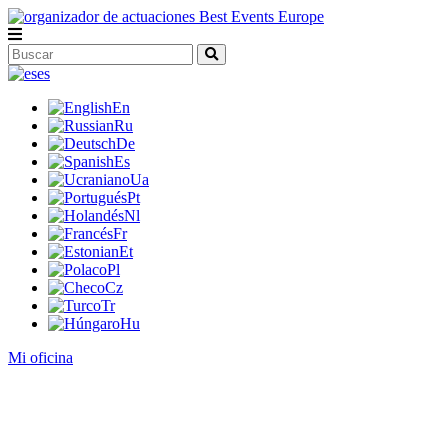
es
En
Ru
De
Es
Ua
Pt
Nl
Fr
Et
Pl
Cz
Tr
Hu
Mi oficina