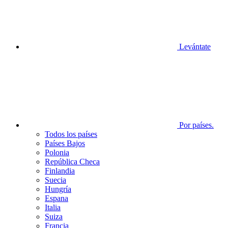
Levántate
Por países.
Todos los países
Países Bajos
Polonia
República Checa
Finlandia
Suecia
Hungría
Espana
Italia
Suiza
Francia